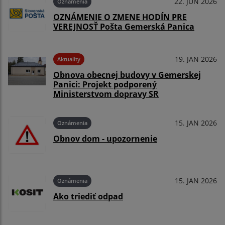
22. JÚN 2026
Oznámenia
OZNÁMENIE O ZMENE HODÍN PRE
VEREJNOSŤ Pošta Gemerská Panica
19. JAN 2026
Aktuality
Obnova obecnej budovy v Gemerskej
Panici: Projekt podporený
Ministerstvom dopravy SR
15. JAN 2026
Oznámenia
Obnov dom - upozornenie
15. JAN 2026
Oznámenia
Ako triediť odpad