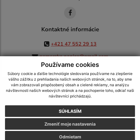
Kontaktné informácie
+421 47 552 29 13
gemerska.panica@gmail.com
Používame cookies
Súbory cookie a ďalšie technológie sledovania používame na zlepšenie
vášho zážitku z prehliadania našich webových stránok, na to, aby sme
využite možnosť získavania aktuálnych informácií s využitím RSS
,
vám zobrazovali prispôsobený obsah a cielené reklamy, na analýzu
CMS systém (redakčný) systém ECHELON 2,
Mapa stránok
,
web portál
,
návštevnosti našich webových stránok a na pochopenie toho, odkiaľ naši
návštevníci prichádzajú.
webhosting
,
webex.digital, s.r.o.
,
domény
,
registrácia domény
,
spoločnosť webex.digital, s.r.o.
,
technický prevádzkovateľ
SÚHLASÍM
Posledná aktualizácia:
05.08.2026
Zmeniť moje nastavenia
Vytlačiť stránku
|
Vyhlásenie o prístupnosti
Autorské práva
|
Cookies
Odmietam