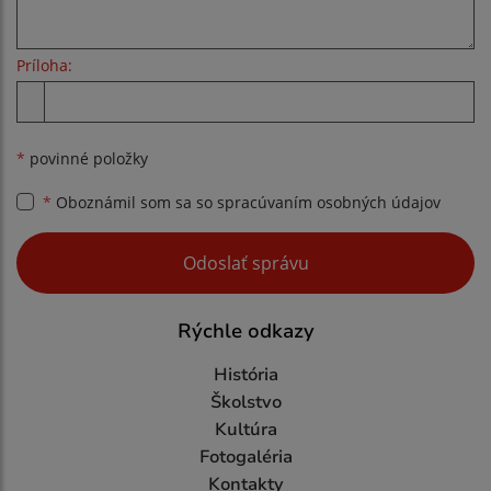
Príloha:
Príloha
*
povinné položky
*
Oboznámil som sa so
spracúvaním osobných údajov
Google reCaptcha Response
Odoslať správu
Rýchle odkazy
História
Školstvo
Kultúra
Fotogaléria
Kontakty