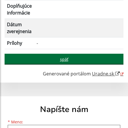
Doplňujúce
informácie
Dátum
zverejnenia
Prílohy
-
späť
Generované portálom
Uradne.sk
Napíšte nám
Meno
Priezvisko
E-mailová adresa
*
Meno: