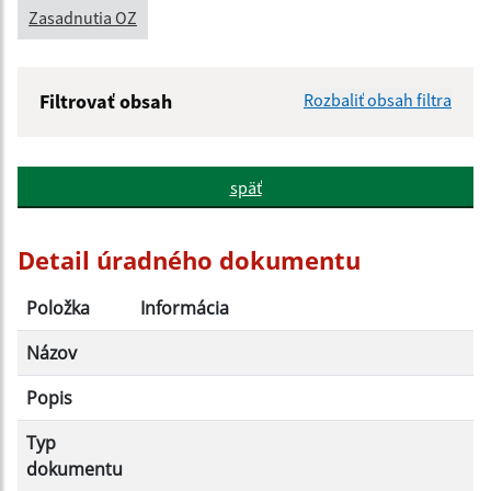
Zasadnutia OZ
Filtrovať obsah
Rozbaliť obsah filtra
Názov:
späť
Popis:
Detail úradného dokumentu
Dátum zverejnenia od:
Položka
Informácia
Názov
Dátum zverejnenia do:
Popis
Typ
Filtrovať
Reset
dokumentu