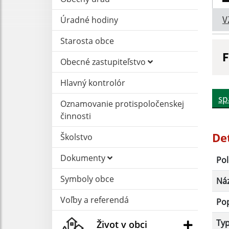
V
Úradné hodiny
Starosta obce
F
Obecné zastupiteľstvo
N
Hlavný kontrolór
sp
Oznamovanie protispoločenskej
D
činnosti
De
Školstvo
Dokumenty
Pol
Symboly obce
Ná
Voľby a referendá
Po
Ty
Život v obci