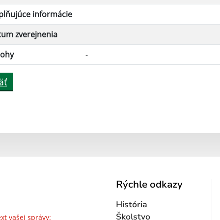
lňujúce informácie
tum zverejnenia
lohy
-
äť
Rýchle odkazy
História
Text vašej správy...
Školstvo
xt vašej správy: