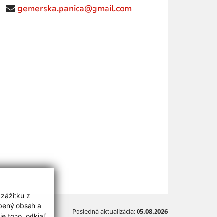
gemerska.panica@gmail.com
 zážitku z
obený obsah a
Posledná aktualizácia:
05.08.2026
e toho, odkiaľ