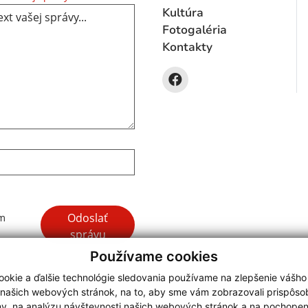
Kultúra
Fotogaléria
Kontakty
Google reCaptcha Response
Odoslať
ím
správu
Používame cookies
okie a ďalšie technológie sledovania používame na zlepšenie vášho
 našich webových stránok, na to, aby sme vám zobrazovali prispôs
my, na analýzu návštevnosti našich webových stránok a na pochopeni