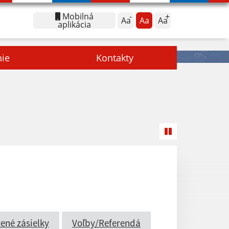
Mobilná
Aa
Aa
Aa
aplikácia
nie
Kontakty
ené zásielky
Voľby/Referendá