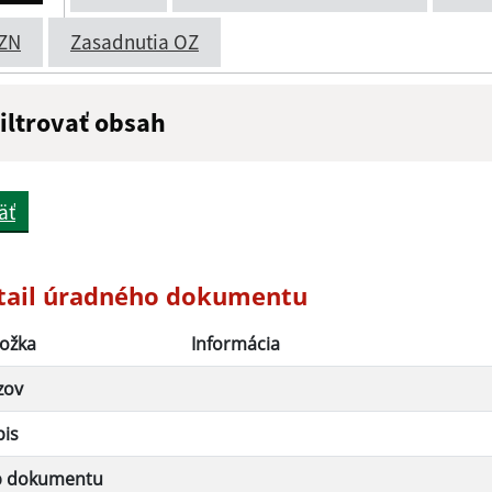
ZN
Zasadnutia OZ
iltrovať obsah
ázov:
Popis:
äť
átum zverejnenia do:
tail úradného dokumentu
ožka
Informácia
Filtrovať
zov
pis
p dokumentu