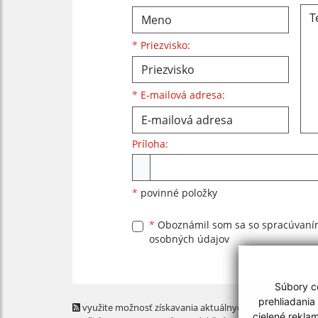
*
Priezvisko:
*
E-mailová adresa:
Príloha:
Príloha
*
povinné položky
*
Oboznámil som sa so
spracúvan
osobných údajov
Súbory co
prehliadania
využite možnosť získavania aktuálnych informácií s
cielené rekla