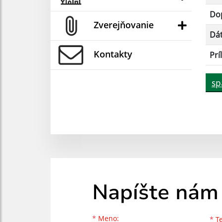
Dop
Zverejňovanie
Dá
Kontakty
Prí
sp
Napíšte nám
Meno
Priezvisko
E-mailová adresa
*
Meno:
*
Te