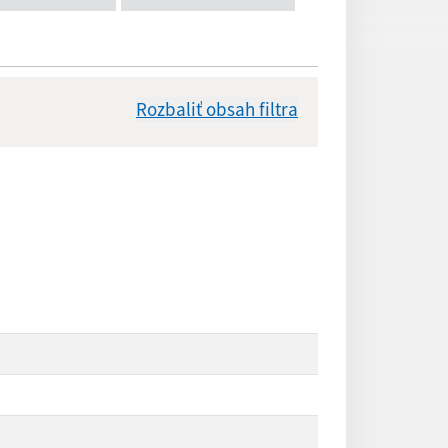
Rozbaliť obsah filtra
Dátum zverejnenia od:
Reset