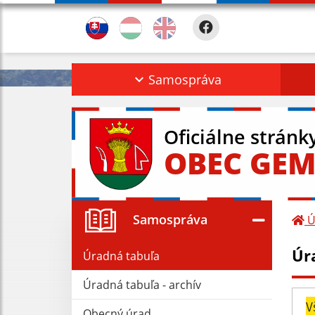
Samospráva
Oficiálne stránk
OBEC GEM
Samospráva
Ú
Úr
Úradná tabuľa
Úradná tabuľa - archív
V
Obecný úrad