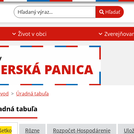
Hľadaný výraz...
Hľadať
Život v obci
Zverejňova
y
ERSKÁ PANICA
vod
Úradná tabuľa
adná tabuľa
šetko
Rôzne
Rozpočet-Hospodárenie
Ulož