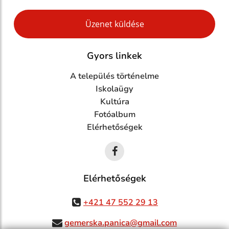
Google reCaptcha Response
Üzenet küldése
Gyors linkek
A település történelme
Iskolaügy
Kultúra
Fotóalbum
Elérhetőségek
Elérhetőségek
+421 47 552 29 13
gemerska.panica@gmail.com