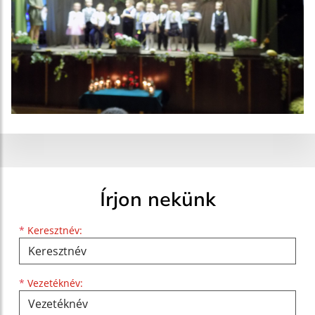
Írjon nekünk
Keresztnév
Vezetéknév
E-mail cím
*
Keresztnév:
*
Vezetéknév: