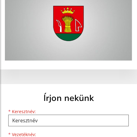
Írjon nekünk
Keresztnév
Vezetéknév
E-mail cím
*
Keresztnév:
*
Vezetéknév: