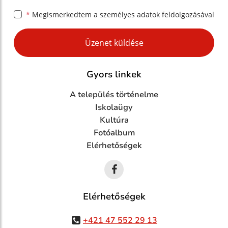
*
Megismerkedtem a
személyes adatok feldolgozásával
Google reCaptcha Response
Üzenet küldése
Gyors linkek
A település történelme
Iskolaügy
Kultúra
Fotóalbum
Elérhetőségek
Elérhetőségek
+421 47 552 29 13