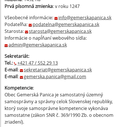
Prvá písomná zmienka
: v roku 1247
Všeobecné informácie:
info@gemerskapanica.sk
Podateľňa:
podatelna@gemerskapanica.sk
Starosta:
starosta@gemerskapanica.sk
Informácie o napĺňaní webového sídla:
admin@gemerskapanica.sk
Sekretariát:
Tel.:
+421 47 / 552 29 13
E-mail
:
sekretariat@gemerskapanica.sk
E-mail
:
gemerska.panica@gmail.com
Kompetencie
:
Obec Gemerská Panica je samostatný územný
samosprávny a správny celok Slovenskej republiky,
ktorý svoje samosprávne kompetencie vykonáva
samostatne (zákon SNR č. 369/1990 Zb. o obecnom
zriadení).