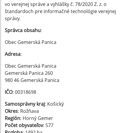
vo verejnej správe a vyhlášky č. 78/2020 Z. z. o
štandardoch pre informačné technológie verejnej
správy.
Správca obsahu
:
Obec Gemerská Panica
Adresa
:
Obec Gemerská Panica
Gemerská Panica 260
980 46 Gemerská Panica
IČO
: 00318698
Samosprávny kraj
: Košický
Okres
: Rožňava
Región
: Horný Gemer
Počet obyvateľov
: 577
Rozloha
: 1492 ha