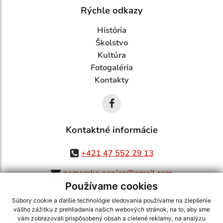
Rýchle odkazy
História
Školstvo
Kultúra
Fotogaléria
Kontakty
Kontaktné informácie
+421 47 552 29 13
gemerska.panica@gmail.com
Používame cookies
Súbory cookie a ďalšie technológie sledovania používame na zlepšenie
vášho zážitku z prehliadania našich webových stránok, na to, aby sme
využite možnosť získavania aktuálnych informácií s využitím RSS
,
vám zobrazovali prispôsobený obsah a cielené reklamy, na analýzu