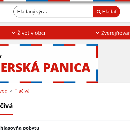
Hľadaný výraz...
Hľadať
Život v obci
Zverejňova
y
ERSKÁ PANICA
vod
Tlačivá
čivá
hlasovňa pobytu