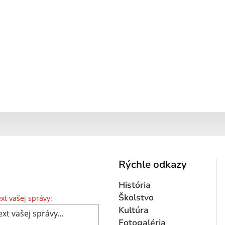
Rýchle odkazy
História
Text vašej správy...
Školstvo
xt vašej správy:
Kultúra
Fotogaléria