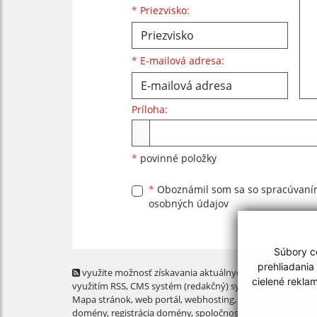
*
Priezvisko:
*
E-mailová adresa:
Príloha:
Príloha
*
povinné položky
*
Oboznámil som sa so
spracúvan
osobných údajov
Súbory co
prehliadania
využite možnosť získavania aktuálnych informácií s
cielené rekla
využitím RSS
, CMS systém (redakčný) systém ECHELON 2,
Mapa stránok
,
web portál
,
webhosting
,
webex.digital, s.r.o
domény
,
registrácia domény
,
spoločnosť webex.digital, s.r.