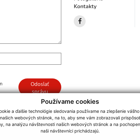
Kontakty
Google reCaptcha Response
Odoslať
ím
správu
Používame cookies
okie a ďalšie technológie sledovania používame na zlepšenie vášho
 našich webových stránok, na to, aby sme vám zobrazovali prispôs
my, na analýzu návštevnosti našich webových stránok a na pochopeni
webdesign |
naši návštevníci prichádzajú.
.
,
o.
,