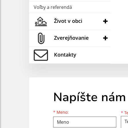
Voľby a referendá
Život v obci
Zverejňovanie
Kontakty
Napíšte nám
Meno
Priezvisko
E-mailová adresa
*
Meno:
*
Te