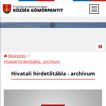
A község hivatalos honlapja
KÖZSÉG GÖMÖRPANYIT
Bevezetés
Hivatali hirdetőtábla - archívum
Hivatali hirdetőtábla - archívum