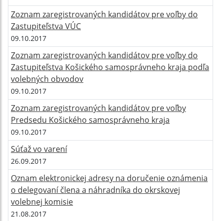
Zoznam zaregistrovaných kandidátov pre voľby do
Zastupiteľstva VÚC
09.10.2017
Zoznam zaregistrovaných kandidátov pre voľby do
Zastupiteľstva Košického samosprávneho kraja podľa
volebných obvodov
09.10.2017
Zoznam zaregistrovaných kandidátov pre voľby
Predsedu Košického samosprávneho kraja
09.10.2017
Súťaž vo varení
26.09.2017
Oznam elektronickej adresy na doručenie oznámenia
o delegovaní člena a náhradníka do okrskovej
volebnej komisie
21.08.2017