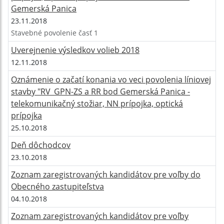
Gemerská Panica
23.11.2018
Stavebné povolenie časť 1
Uverejnenie výsledkov volieb 2018
12.11.2018
Oznámenie o začatí konania vo veci povolenia líniovej
stavby "RV_GPN-ZS a RR bod Gemerská Panica -
telekomunikačný stožiar, NN prípojka, optická
prípojka
25.10.2018
Deň dôchodcov
23.10.2018
Zoznam zaregistrovaných kandidátov pre voľby do
Obecného zastupiteľstva
04.10.2018
Zoznam zaregistrovaných kandidátov pre voľby