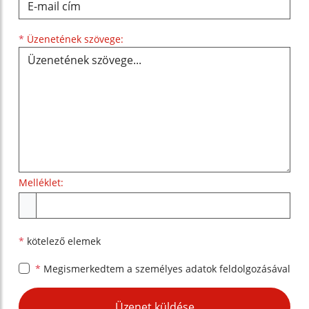
Üzenetének szövege...
*
Üzenetének szövege:
Melléklet:
Melléklet
*
kötelező elemek
*
Megismerkedtem a
személyes adatok feldolgozásával
Google reCaptcha Response
Üzenet küldése