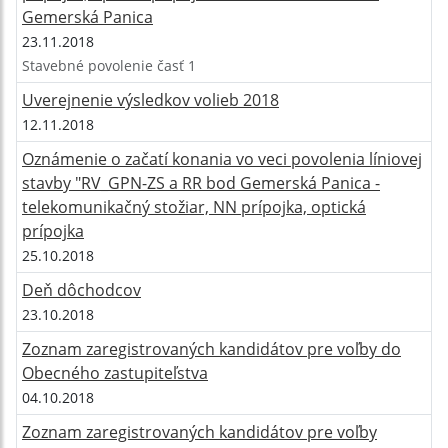
Gemerská Panica
23.11.2018
Stavebné povolenie časť 1
Uverejnenie výsledkov volieb 2018
12.11.2018
Oznámenie o začatí konania vo veci povolenia líniovej
stavby "RV_GPN-ZS a RR bod Gemerská Panica -
telekomunikačný stožiar, NN prípojka, optická
prípojka
25.10.2018
Deň dôchodcov
23.10.2018
Zoznam zaregistrovaných kandidátov pre voľby do
Obecného zastupiteľstva
04.10.2018
Zoznam zaregistrovaných kandidátov pre voľby