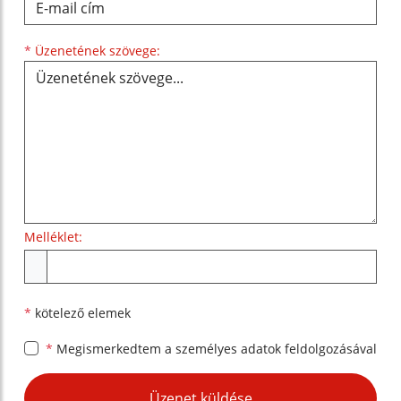
Üzenetének szövege...
*
Üzenetének szövege:
Melléklet:
Melléklet
*
kötelező elemek
*
Megismerkedtem a
személyes adatok feldolgozásával
Google reCaptcha Response
Üzenet küldése