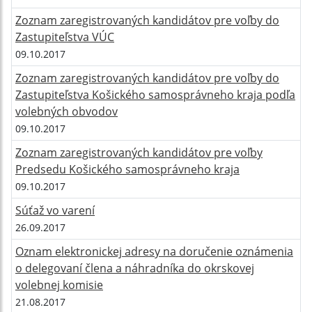
Zoznam zaregistrovaných kandidátov pre voľby do
Zastupiteľstva VÚC
09.10.2017
Zoznam zaregistrovaných kandidátov pre voľby do
Zastupiteľstva Košického samosprávneho kraja podľa
volebných obvodov
09.10.2017
Zoznam zaregistrovaných kandidátov pre voľby
Predsedu Košického samosprávneho kraja
09.10.2017
Súťaž vo varení
26.09.2017
Oznam elektronickej adresy na doručenie oznámenia
o delegovaní člena a náhradníka do okrskovej
volebnej komisie
21.08.2017