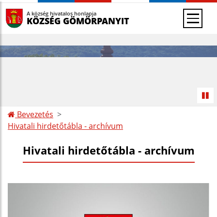
A község hivatalos honlapja
KÖZSÉG GÖMÖRPANYIT
Bevezetés
Hivatali hirdetőtábla - archívum
Hivatali hirdetőtábla - archívum