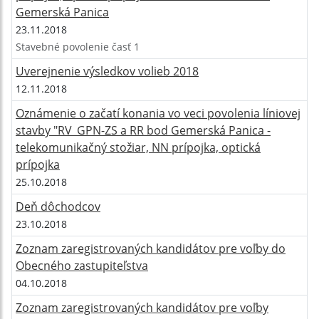
Gemerská Panica
23.11.2018
Stavebné povolenie časť 1
Uverejnenie výsledkov volieb 2018
12.11.2018
Oznámenie o začatí konania vo veci povolenia líniovej
stavby "RV_GPN-ZS a RR bod Gemerská Panica -
telekomunikačný stožiar, NN prípojka, optická
prípojka
25.10.2018
Deň dôchodcov
23.10.2018
Zoznam zaregistrovaných kandidátov pre voľby do
Obecného zastupiteľstva
04.10.2018
Zoznam zaregistrovaných kandidátov pre voľby