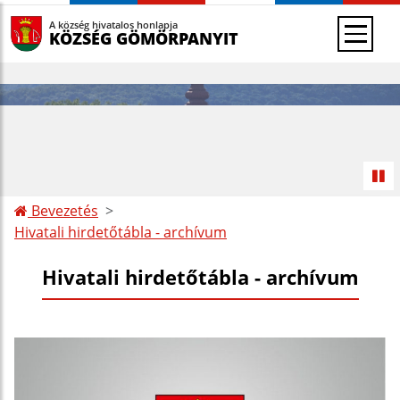
A község hivatalos honlapja
KÖZSÉG GÖMÖRPANYIT
Bevezetés
Hivatali hirdetőtábla - archívum
Hivatali hirdetőtábla - archívum