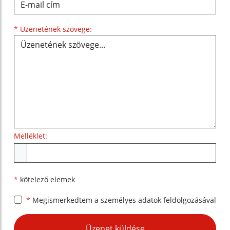
Üzenetének szövege...
*
Üzenetének szövege:
Melléklet:
Melléklet
*
kötelező elemek
*
Megismerkedtem a
személyes adatok feldolgozásával
Google reCaptcha Response
Üzenet küldése