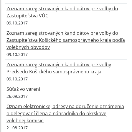
Zoznam zaregistrovaných kandidátov pre voľby do
Zastupiteľstva VÚC
09.10.2017
Zoznam zaregistrovaných kandidátov pre voľby do
Zastupiteľstva Košického samosprávneho kraja podľa
volebných obvodov
09.10.2017
Zoznam zaregistrovaných kandidátov pre voľby
Predsedu Košického samosprávneho kraja
09.10.2017
Súťaž vo varení
26.09.2017
Oznam elektronickej adresy na doručenie oznámenia
o delegovaní člena a náhradníka do okrskovej
volebnej komisie
21.08.2017