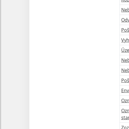
Neb
Odv
Poš
Vyh
Úze
Neb
Neb
Poš
Env
Ozn
Ozn
sta
Zoz