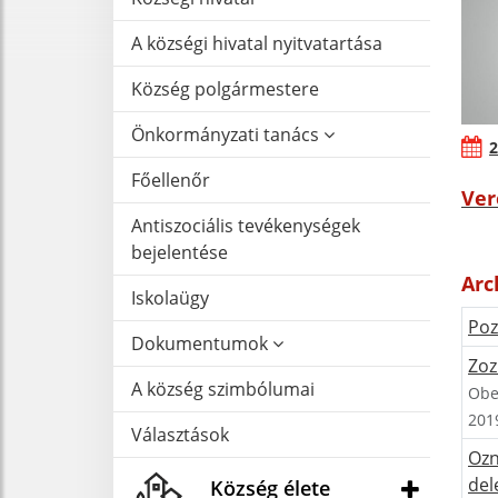
A községi hivatal nyitvatartása
Község polgármestere
Önkormányzati tanács
2
Főellenőr
Ver
Antiszociális tevékenységek
bejelentése
Arc
Iskolaügy
Poz
Dokumentumok
Zoz
A község szimbólumai
Obe
201
Választások
Ozn
del
Község élete