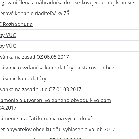
egovaní člena a náhradníka do okrskovej volebnej komisie
erové konanie riaditeľa/-ky ZŠ
 Rozhodnutie
by VÚC
by VÚC
vánka na zasad.OZ 06.05.2017
lásenie o vzdaní sa kandidatúry na starostu obce
lásenie kandidatúry
vánka na zasadnutie OZ 01.03.2017
ámenie o utvorení volebného obvodu k volbám
04.2017
ámenie o začatí konania na výrub drevín
et obyvateľov obce ku dňu vyhlásenia volieb 2017