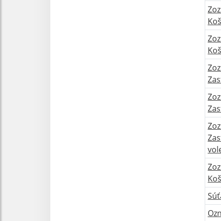
Zoz
Koš
Zoz
Koš
Zoz
Zas
Zoz
Zas
Zoz
Zas
vol
Zoz
Koš
Súť
Ozn