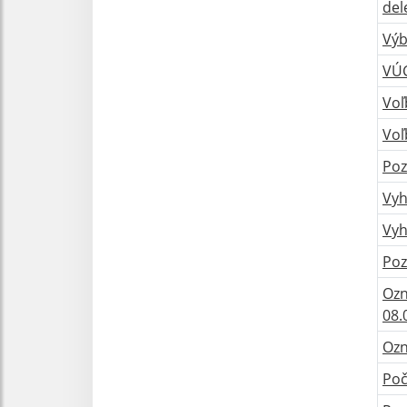
del
Výb
VÚC
Voľ
Voľ
Poz
Vyh
Vyh
Poz
Ozn
08.
Ozn
Poč