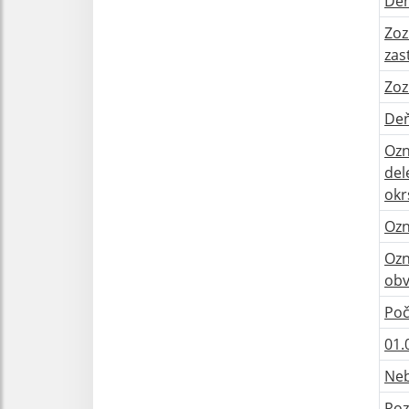
De
Zoz
zas
Zoz
Deň
Ozn
del
okr
Ozn
Ozn
obv
Poč
01.
Neb
Roz