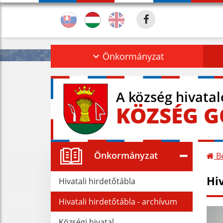
Önkormányzat
A község hivata
KÖZSÉG 
Önkormányzat
Be
Hi
Hivatali hirdetőtábla
Hivatali hirdetőtábla - archívum
Községi hivatal