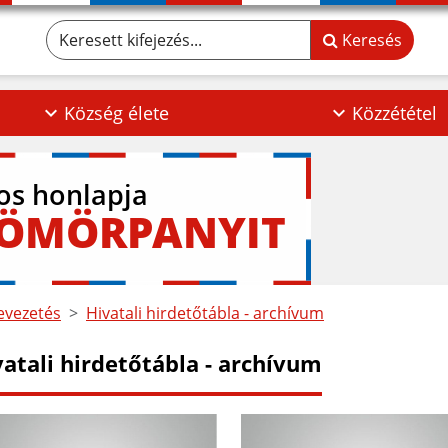
Keresett kifejezés...
Keresés
Község élete
Közzététel
los honlapja
GÖMÖRPANYIT
vezetés
Hivatali hirdetőtábla - archívum
vatali hirdetőtábla - archívum