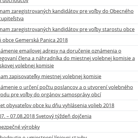
ň dôchodcov
nam zaregistrovaných kandidátov pre voľby do Obecného
tupiteľstva
nam zaregistrovaných kandidátov pre voľby starostu obce
 obce Gemerská Panica 2018
ámenie emailovej adresy na doručenie oznámenia o
egovaní člena a náhradníka do miestnej volebnej komisie a
skovej volebnej komisie
am zapisovateľky miestnej volebnej komisie
ámenie o určení počtu poslancov a o utvorení volebného
odu pre voľby do orgánov samosprávy obcí
et obyvateľov obce ku dňu vyhlásenia volieb 2018
07. – 07.08.2018 Svetový týždeň dojčenia
ezpečné výrobky
hodnutie o umiestnení líniovej stavby