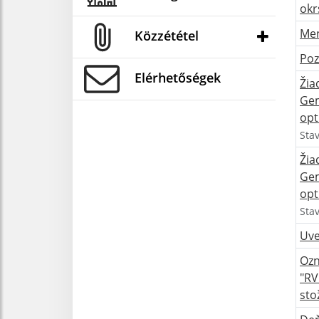
okr
Men
Közzététel
Poz
Elérhetőségek
Žia
Gem
opt
Sta
Žia
Gem
opt
Sta
Uve
Ozn
"RV
sto