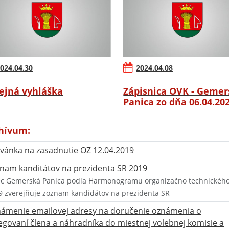
024.04.30
2024.04.08
ejná vyhláška
Zápisnica OVK - Gemer
Panica zo dňa 06.04.20
hívum:
vánka na zasadnutie OZ 12.04.2019
nam kanditátov na prezidenta SR 2019
c Gemerská Panica podľa Harmonogramu organizačno technického z
9 zverejňuje zoznam kandidátov na prezidenta SR
ámenie emailovej adresy na doručenie oznámenia o
egovaní člena a náhradníka do miestnej volebnej komisie a