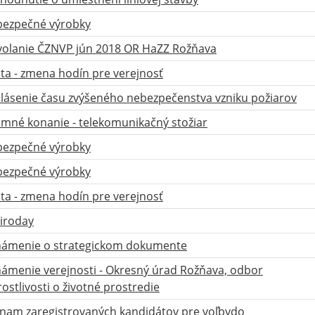
ezpečné výrobky
olanie ČZNVP jún 2018 OR HaZZ Rožňava
ta - zmena hodín pre verejnosť
lásenie času zvýšeného nebezpečenstva vzniku požiarov
mné konanie - telekomunikačný stožiar
ezpečné výrobky
ezpečné výrobky
ta - zmena hodín pre verejnosť
iroday
ámenie o strategickom dokumente
ámenie verejnosti - Okresný úrad Rožňava, odbor
rostlivosti o životné prostredie
nam zaregistrovaných kandidátov pre voľbydo