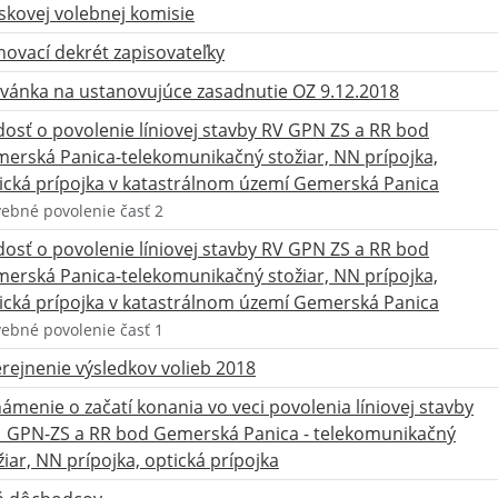
skovej volebnej komisie
ovací dekrét zapisovateľky
vánka na ustanovujúce zasadnutie OZ 9.12.2018
dosť o povolenie líniovej stavby RV GPN ZS a RR bod
erská Panica-telekomunikačný stožiar, NN prípojka,
ická prípojka v katastrálnom území Gemerská Panica
vebné povolenie časť 2
dosť o povolenie líniovej stavby RV GPN ZS a RR bod
erská Panica-telekomunikačný stožiar, NN prípojka,
ická prípojka v katastrálnom území Gemerská Panica
vebné povolenie časť 1
rejnenie výsledkov volieb 2018
ámenie o začatí konania vo veci povolenia líniovej stavby
_GPN-ZS a RR bod Gemerská Panica - telekomunikačný
žiar, NN prípojka, optická prípojka