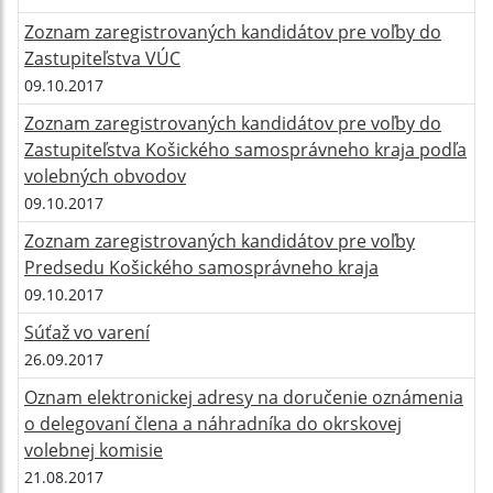
Zoznam zaregistrovaných kandidátov pre voľby do
Zastupiteľstva VÚC
09.10.2017
Zoznam zaregistrovaných kandidátov pre voľby do
Zastupiteľstva Košického samosprávneho kraja podľa
volebných obvodov
09.10.2017
Zoznam zaregistrovaných kandidátov pre voľby
Predsedu Košického samosprávneho kraja
09.10.2017
Súťaž vo varení
26.09.2017
Oznam elektronickej adresy na doručenie oznámenia
o delegovaní člena a náhradníka do okrskovej
volebnej komisie
21.08.2017