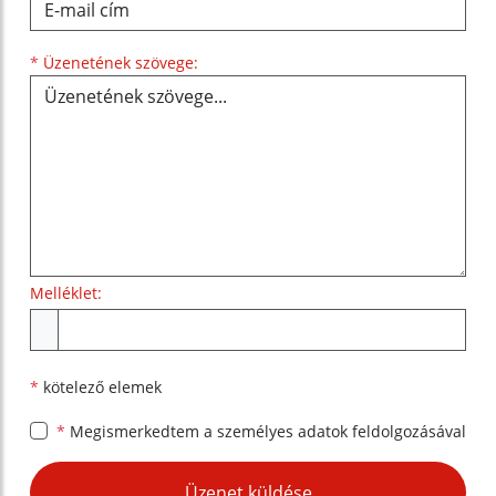
Üzenetének szövege...
*
Üzenetének szövege:
Melléklet:
Melléklet
*
kötelező elemek
*
Megismerkedtem a
személyes adatok feldolgozásával
Google reCaptcha Response
Üzenet küldése