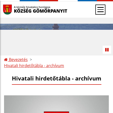
A község hivatalos honlapja
KÖZSÉG GÖMÖRPANYIT
Bevezetés
Hivatali hirdetőtábla - archívum
Hivatali hirdetőtábla - archívum