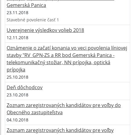
Gemerská Panica
23.11.2018
Stavebné povolenie časť 1
Uverejnenie výsledkov volieb 2018
12.11.2018
Oznámenie o začatí konania vo veci povolenia líniovej
stavby "RV_GPN-ZS a RR bod Gemerská Panica -
telekomunikačný stožiar, NN prípojka, optická
prípojka
25.10.2018
Deň dôchodcov
23.10.2018
Zoznam zaregistrovaných kandidátov pre voľby do
Obecného zastupiteľstva
04.10.2018
Zoznam zaregistrovaných kandidátov pre voľby