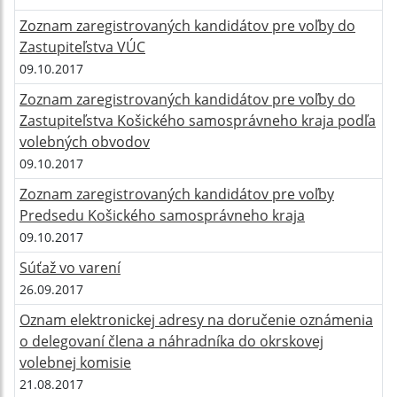
Zoznam zaregistrovaných kandidátov pre voľby do
Zastupiteľstva VÚC
09.10.2017
Zoznam zaregistrovaných kandidátov pre voľby do
Zastupiteľstva Košického samosprávneho kraja podľa
volebných obvodov
09.10.2017
Zoznam zaregistrovaných kandidátov pre voľby
Predsedu Košického samosprávneho kraja
09.10.2017
Súťaž vo varení
26.09.2017
Oznam elektronickej adresy na doručenie oznámenia
o delegovaní člena a náhradníka do okrskovej
volebnej komisie
21.08.2017