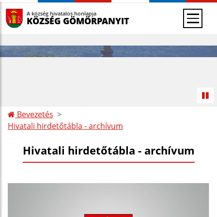
A község hivatalos honlapja
KÖZSÉG GÖMÖRPANYIT
Bevezetés
Hivatali hirdetőtábla - archívum
Hivatali hirdetőtábla - archívum