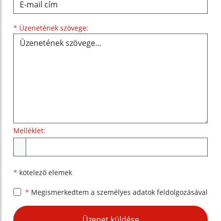
Üzenetének szövege...
*
Üzenetének szövege:
Melléklet:
Melléklet
*
kötelező elemek
*
Megismerkedtem a
személyes adatok feldolgozásával
Google reCaptcha Response
Üzenet küldése