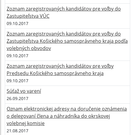
Zoznam zaregistrovaných kandidátov pre voľby do
Zastupiteľstva VÚC
09.10.2017
Zoznam zaregistrovaných kandidátov pre voľby do
Zastupiteľstva Košického samosprávneho kraja podľa
volebných obvodov
09.10.2017
Zoznam zaregistrovaných kandidátov pre voľby
Predsedu Košického samosprávneho kraja
09.10.2017
Súťaž vo varení
26.09.2017
Oznam elektronickej adresy na doručenie oznámenia
o delegovaní člena a náhradníka do okrskovej
volebnej komisie
21.08.2017