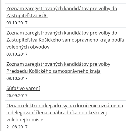
Zoznam zaregistrovaných kandidátov pre voľby do
Zastupiteľstva VÚC
09.10.2017
Zoznam zaregistrovaných kandidátov pre voľby do
Zastupiteľstva Košického samosprávneho kraja podľa
volebných obvodov
09.10.2017
Zoznam zaregistrovaných kandidátov pre voľby
Predsedu Košického samosprávneho kraja
09.10.2017
Súťaž vo varení
26.09.2017
Oznam elektronickej adresy na doručenie oznámenia
o delegovaní člena a náhradníka do okrskovej
volebnej komisie
21.08.2017