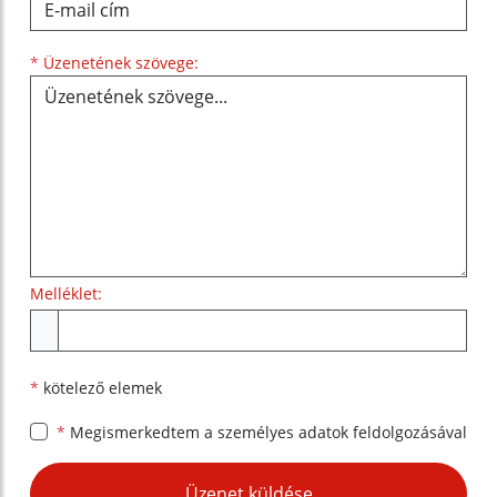
Üzenetének szövege...
*
Üzenetének szövege:
Melléklet:
Melléklet
*
kötelező elemek
*
Megismerkedtem a
személyes adatok feldolgozásával
Google reCaptcha Response
Üzenet küldése