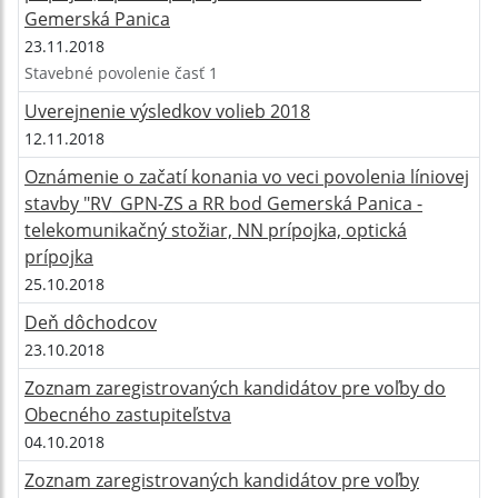
Gemerská Panica
23.11.2018
Stavebné povolenie časť 1
Uverejnenie výsledkov volieb 2018
12.11.2018
Oznámenie o začatí konania vo veci povolenia líniovej
stavby "RV_GPN-ZS a RR bod Gemerská Panica -
telekomunikačný stožiar, NN prípojka, optická
prípojka
25.10.2018
Deň dôchodcov
23.10.2018
Zoznam zaregistrovaných kandidátov pre voľby do
Obecného zastupiteľstva
04.10.2018
Zoznam zaregistrovaných kandidátov pre voľby