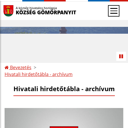
A község hivatalos honlapja
KÖZSÉG GÖMÖRPANYIT
Bevezetés
Hivatali hirdetőtábla - archívum
Hivatali hirdetőtábla - archívum