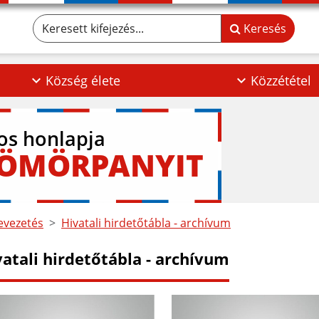
Keresett kifejezés...
Keresés
Község élete
Közzététel
los honlapja
GÖMÖRPANYIT
vezetés
Hivatali hirdetőtábla - archívum
vatali hirdetőtábla - archívum