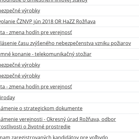
ezpečné výrobky
olanie ČZNVP jún 2018 OR HaZZ Rožňava
ta - zmena hodín pre verejnosť
lásenie času zvýšeného nebezpečenstva vzniku požiarov
mné konanie - telekomunikačný stožiar
ezpečné výrobky
ezpečné výrobky
ta - zmena hodín pre verejnosť
iroday
ámenie o strategickom dokumente
ámenie verejnosti - Okresný úrad Rožňava, odbor
rostlivosti o životné prostredie
nam zaregistrovaných kandidátov pre voľbydo