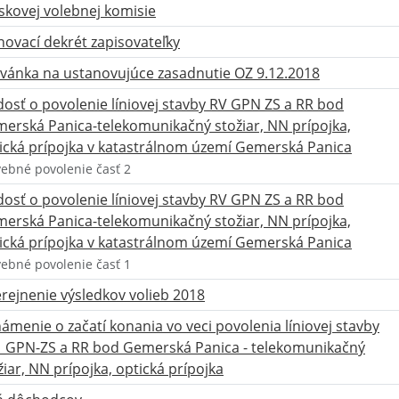
skovej volebnej komisie
ovací dekrét zapisovateľky
vánka na ustanovujúce zasadnutie OZ 9.12.2018
dosť o povolenie líniovej stavby RV GPN ZS a RR bod
erská Panica-telekomunikačný stožiar, NN prípojka,
ická prípojka v katastrálnom území Gemerská Panica
vebné povolenie časť 2
dosť o povolenie líniovej stavby RV GPN ZS a RR bod
erská Panica-telekomunikačný stožiar, NN prípojka,
ická prípojka v katastrálnom území Gemerská Panica
vebné povolenie časť 1
rejnenie výsledkov volieb 2018
ámenie o začatí konania vo veci povolenia líniovej stavby
_GPN-ZS a RR bod Gemerská Panica - telekomunikačný
žiar, NN prípojka, optická prípojka