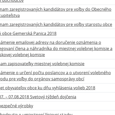
ň dôchodcov
nam zaregistrovaných kandidátov pre voľby do Obecného
tupiteľstva
nam zaregistrovaných kandidátov pre voľby starostu obce
 obce Gemerská Panica 2018
ámenie emailovej adresy na doručenie oznámenia o
egovaní člena a náhradníka do miestnej volebnej komisie a
skovej volebnej komisie
am zapisovateľky miestnej volebnej komisie
ámenie o určení počtu poslancov a o utvorení volebného
odu pre voľby do orgánov samosprávy obcí
et obyvateľov obce ku dňu vyhlásenia volieb 2018
07. – 07.08.2018 Svetový týždeň dojčenia
ezpečné výrobky
hodnutie o umiestnení líniovej stavby