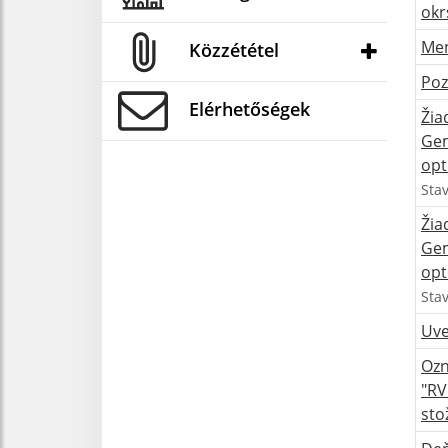
okr
Men
Közzététel
Poz
Elérhetőségek
Žia
Gem
opt
Sta
Žia
Gem
opt
Sta
Uve
Ozn
"RV
sto