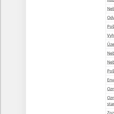
Neb
Odv
Poš
Vyh
Úze
Neb
Neb
Poš
Env
Ozn
Ozn
sta
Zoz