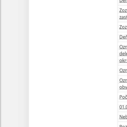
De
Zoz
zas
Zoz
Deň
Ozn
del
okr
Ozn
Ozn
obv
Poč
01.
Neb
Roz