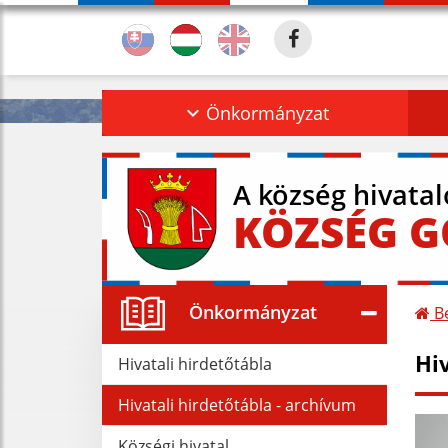
Önkormányzat
A község hivata
KÖZSÉG 
Önkormányzat
Be
Hi
Hivatali hirdetőtábla
Hivatali hirdetőtábla - archívum
Községi hivatal