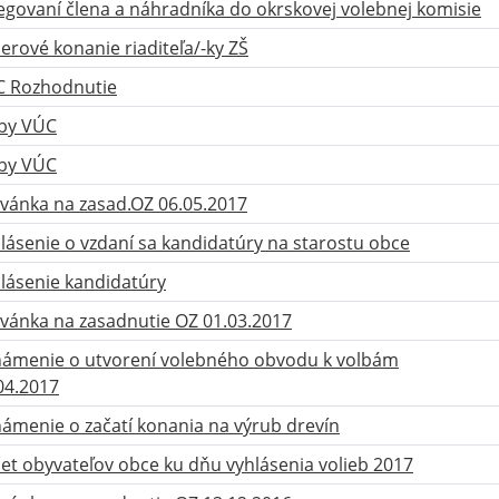
egovaní člena a náhradníka do okrskovej volebnej komisie
erové konanie riaditeľa/-ky ZŠ
 Rozhodnutie
by VÚC
by VÚC
vánka na zasad.OZ 06.05.2017
lásenie o vzdaní sa kandidatúry na starostu obce
lásenie kandidatúry
vánka na zasadnutie OZ 01.03.2017
ámenie o utvorení volebného obvodu k volbám
04.2017
ámenie o začatí konania na výrub drevín
et obyvateľov obce ku dňu vyhlásenia volieb 2017