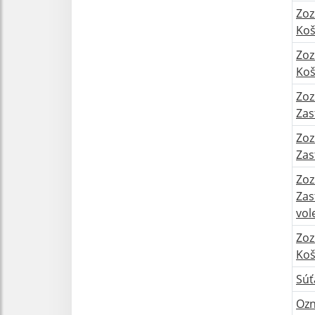
Zoz
Koš
Zoz
Koš
Zoz
Zas
Zoz
Zas
Zoz
Zas
vol
Zoz
Koš
Súť
Ozn