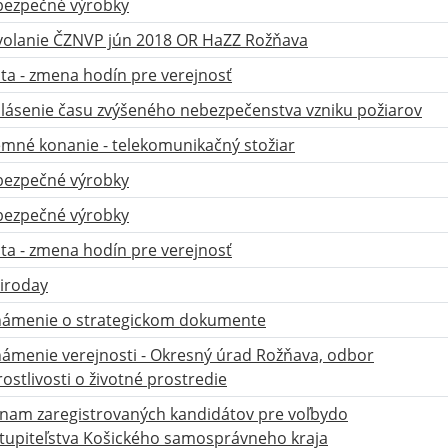
ezpečné výrobky
olanie ČZNVP jún 2018 OR HaZZ Rožňava
ta - zmena hodín pre verejnosť
lásenie času zvýšeného nebezpečenstva vzniku požiarov
mné konanie - telekomunikačný stožiar
ezpečné výrobky
ezpečné výrobky
ta - zmena hodín pre verejnosť
iroday
ámenie o strategickom dokumente
ámenie verejnosti - Okresný úrad Rožňava, odbor
rostlivosti o životné prostredie
nam zaregistrovaných kandidátov pre voľbydo
tupiteľstva Košického samosprávneho kraja