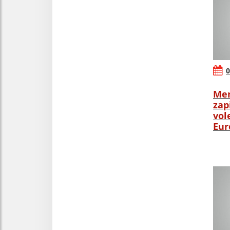
0
Men
zap
vol
Eur