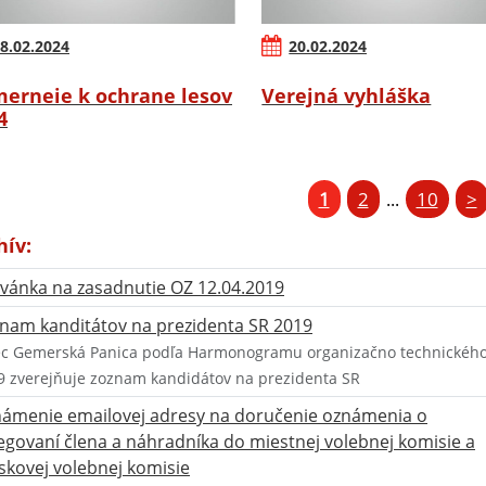
8.02.2024
20.02.2024
erneie k ochrane lesov
Verejná vyhláška
4
1
2
10
>
...
hív:
vánka na zasadnutie OZ 12.04.2019
nam kanditátov na prezidenta SR 2019
c Gemerská Panica podľa Harmonogramu organizačno technického z
9 zverejňuje zoznam kandidátov na prezidenta SR
ámenie emailovej adresy na doručenie oznámenia o
egovaní člena a náhradníka do miestnej volebnej komisie a
skovej volebnej komisie