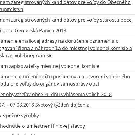
nam zaregistrovaných kandidátov pre voľby do Obecného
tupiteľstva
nam zaregistrovaných kandidátov pre voľby starostu obce
 obce Gemerská Panica 2018
ámenie emailovej adresy na doručenie oznámenia o
egovaní člena a náhradníka do miestnej volebnej komisie a
skovej volebnej komisie
am zapisovateľky miestnej volebnej komisie
ámenie o určení počtu poslancov a o utvorení volebného
odu pre voľby do orgánov samosprávy obcí
et obyvateľov obce ku dňu vyhlásenia volieb 2018
07. – 07.08.2018 Svetový týždeň dojčenia
ezpečné výrobky
hodnutie o umiestnení líniovej stavby