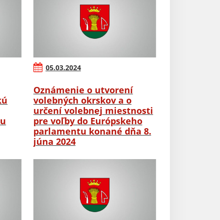
05.03.2024
Oznámenie o utvorení
kú
volebných okrskov a o
určení volebnej miestnosti
tu
pre voľby do Európskeho
parlamentu konané dňa 8.
júna 2024