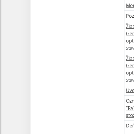
Men
Poz
Žia
Gem
opt
Sta
Žia
Gem
opt
Sta
Uve
Ozn
"RV
sto
De