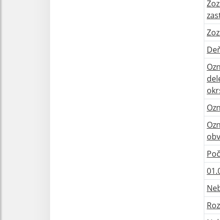
Zoz
zas
Zoz
Deň
Ozn
del
okr
Ozn
Ozn
obv
Poč
01.
Neb
Roz