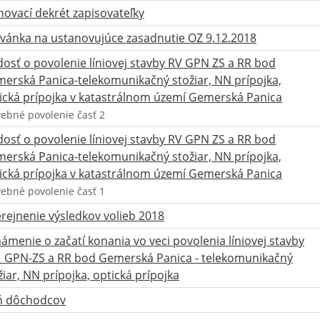
ovací dekrét zapisovateľky
vánka na ustanovujúce zasadnutie OZ 9.12.2018
dosť o povolenie líniovej stavby RV GPN ZS a RR bod
erská Panica-telekomunikačný stožiar, NN prípojka,
ická prípojka v katastrálnom území Gemerská Panica
vebné povolenie časť 2
dosť o povolenie líniovej stavby RV GPN ZS a RR bod
erská Panica-telekomunikačný stožiar, NN prípojka,
ická prípojka v katastrálnom území Gemerská Panica
vebné povolenie časť 1
rejnenie výsledkov volieb 2018
ámenie o začatí konania vo veci povolenia líniovej stavby
_GPN-ZS a RR bod Gemerská Panica - telekomunikačný
žiar, NN prípojka, optická prípojka
ň dôchodcov