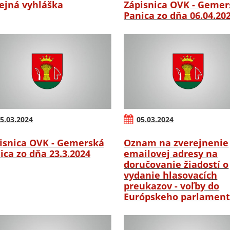
ejná vyhláška
Zápisnica OVK - Gemer
Panica zo dňa 06.04.20
5.03.2024
05.03.2024
isnica OVK - Gemerská
Oznam na zverejnenie
ica zo dňa 23.3.2024
emailovej adresy na
doručovanie žiadostí o
vydanie hlasovacích
preukazov - voľby do
Európskeho parlamen