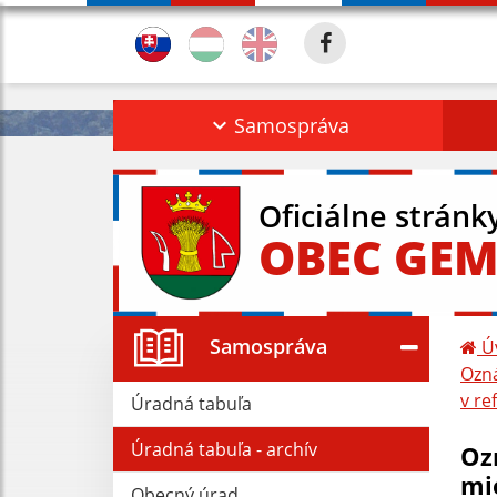
Samospráva
Oficiálne stránk
OBEC GEM
Samospráva
Ú
Ozná
v re
Úradná tabuľa
Úradná tabuľa - archív
Oz
mi
Obecný úrad