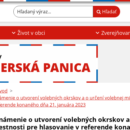
Hľadaný výraz...
Hľadať
Život v obci
Zverejňova
y
ERSKÁ PANICA
vod
menie o utvorení volebných okrskov a o určení volebnej mi
ferende konaného dňa 21. januára 2023
námenie o utvorení volebných okrskov a 
estnosti pre hlasovanie v referende kon