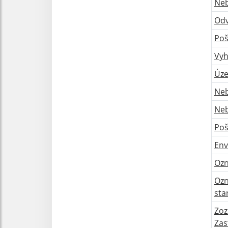
Neb
Odv
Poš
Vyh
Úze
Neb
Neb
Poš
Env
Ozn
Ozn
sta
Zoz
Zas