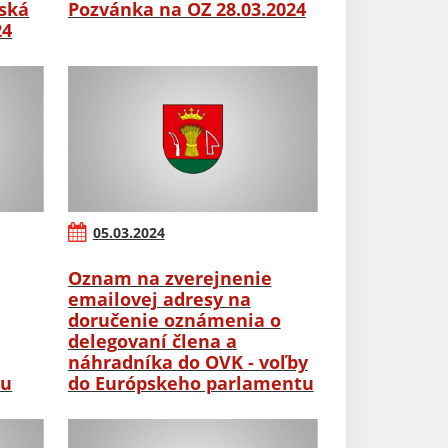
ská
Pozvánka na OZ 28.03.2024
24
05.03.2024
Oznam na zverejnenie
emailovej adresy na
doručenie oznámenia o
delegovaní člena a
náhradníka do OVK - voľby
tu
do Európskeho parlamentu