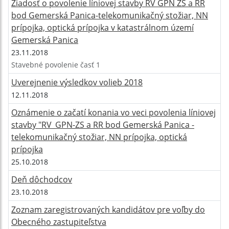
Žiadosť o povolenie líniovej stavby RV GPN ZS a RR
bod Gemerská Panica-telekomunikačný stožiar, NN
prípojka, optická prípojka v katastrálnom území
Gemerská Panica
23.11.2018
Stavebné povolenie časť 1
Uverejnenie výsledkov volieb 2018
12.11.2018
Oznámenie o začatí konania vo veci povolenia líniovej
stavby "RV_GPN-ZS a RR bod Gemerská Panica -
telekomunikačný stožiar, NN prípojka, optická
prípojka
25.10.2018
Deň dôchodcov
23.10.2018
Zoznam zaregistrovaných kandidátov pre voľby do
Obecného zastupiteľstva