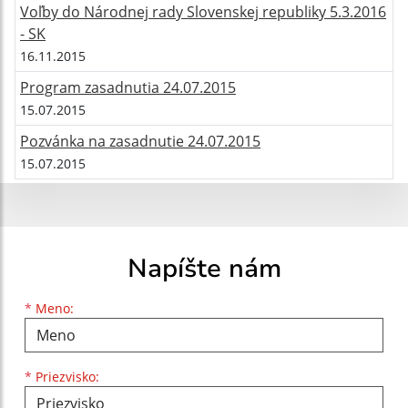
Voľby do Národnej rady Slovenskej republiky 5.3.2016
- SK
16.11.2015
Program zasadnutia 24.07.2015
15.07.2015
Pozvánka na zasadnutie 24.07.2015
15.07.2015
Napíšte nám
Meno
Priezvisko
E-mailová adresa
*
Meno:
*
Priezvisko: