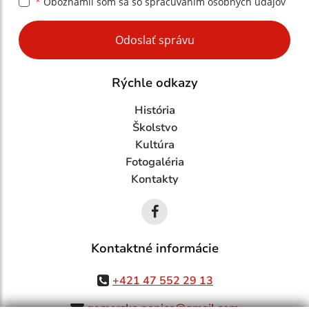
*
Oboznámil som sa so
spracúvaním osobných údajov
Google reCaptcha Response
Odoslať správu
Rýchle odkazy
História
Školstvo
Kultúra
Fotogaléria
Kontakty
Kontaktné informácie
+421 47 552 29 13
gemerska.panica@gmail.com