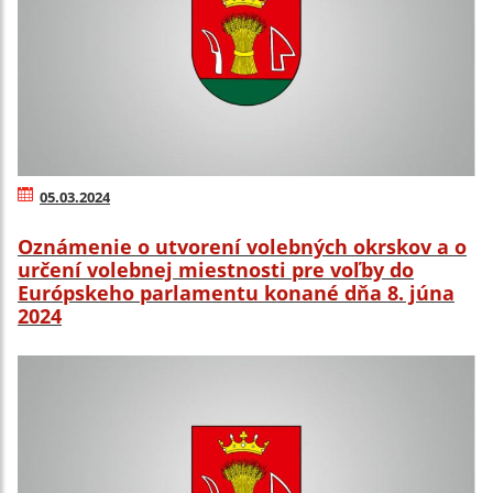
05.03.2024
Oznámenie o utvorení volebných okrskov a o
určení volebnej miestnosti pre voľby do
Európskeho parlamentu konané dňa 8. júna
2024