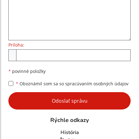
Príloha:
Príloha
*
povinné položky
*
Oboznámil som sa so
spracúvaním osobných údajov
Google reCaptcha Response
Odoslať správu
Rýchle odkazy
História