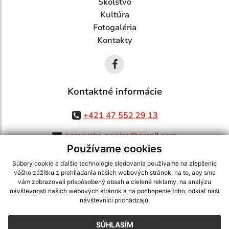
Školstvo
Kultúra
Fotogaléria
Kontakty
Kontaktné informácie
+421 47 552 29 13
gemerska.panica@gmail.com
Používame cookies
Súbory cookie a ďalšie technológie sledovania používame na zlepšenie
vášho zážitku z prehliadania našich webových stránok, na to, aby sme
využite možnosť získavania aktuálnych informácií s využitím RSS
,
vám zobrazovali prispôsobený obsah a cielené reklamy, na analýzu
návštevnosti našich webových stránok a na pochopenie toho, odkiaľ naši
CMS systém (redakčný) systém ECHELON 2,
Mapa stránok
,
web portál
,
návštevníci prichádzajú.
webhosting
,
webex.digital, s.r.o.
,
domény
,
registrácia domény
,
spoločnosť webex.digital, s.r.o.
,
technický prevádzkovateľ
SÚHLASÍM