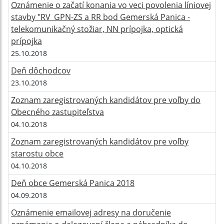
Oznámenie o začatí konania vo veci povolenia líniovej
stavby "RV_GPN-ZS a RR bod Gemerská Panica -
telekomunikačný stožiar, NN prípojka, optická
prípojka
25.10.2018
Deň dôchodcov
23.10.2018
Zoznam zaregistrovaných kandidátov pre voľby do
Obecného zastupiteľstva
04.10.2018
Zoznam zaregistrovaných kandidátov pre voľby
starostu obce
04.10.2018
Deň obce Gemerská Panica 2018
04.09.2018
Oznámenie emailovej adresy na doručenie