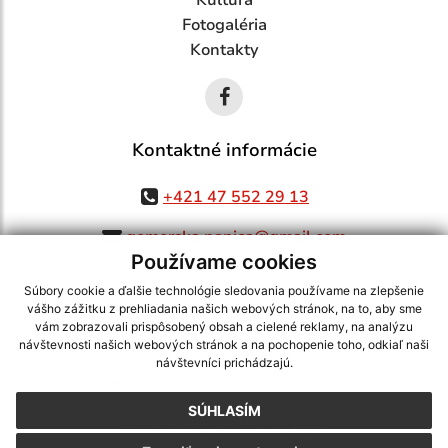
Fotogaléria
Kontakty
Kontaktné informácie
+421 47 552 29 13
gemerska.panica@gmail.com
Používame cookies
Súbory cookie a ďalšie technológie sledovania používame na zlepšenie
vášho zážitku z prehliadania našich webových stránok, na to, aby sme
využite možnosť získavania aktuálnych informácií s využitím RSS
,
vám zobrazovali prispôsobený obsah a cielené reklamy, na analýzu
návštevnosti našich webových stránok a na pochopenie toho, odkiaľ naši
CMS systém (redakčný) systém ECHELON 2,
Mapa stránok
,
web portál
,
návštevníci prichádzajú.
webhosting
,
webex.digital, s.r.o.
,
domény
,
registrácia domény
,
spoločnosť webex.digital, s.r.o.
,
technický prevádzkovateľ
SÚHLASÍM
Posledná aktualizácia:
05.08.2026