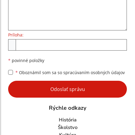
Príloha:
Príloha
*
povinné položky
*
Oboznámil som sa so
spracúvaním osobných údajov
Google reCaptcha Response
Odoslať správu
Rýchle odkazy
História
Školstvo
Kultúra