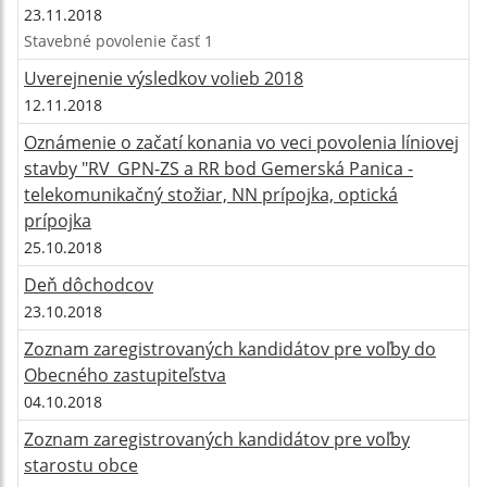
23.11.2018
Stavebné povolenie časť 1
Uverejnenie výsledkov volieb 2018
12.11.2018
Oznámenie o začatí konania vo veci povolenia líniovej
stavby "RV_GPN-ZS a RR bod Gemerská Panica -
telekomunikačný stožiar, NN prípojka, optická
prípojka
25.10.2018
Deň dôchodcov
23.10.2018
Zoznam zaregistrovaných kandidátov pre voľby do
Obecného zastupiteľstva
04.10.2018
Zoznam zaregistrovaných kandidátov pre voľby
starostu obce