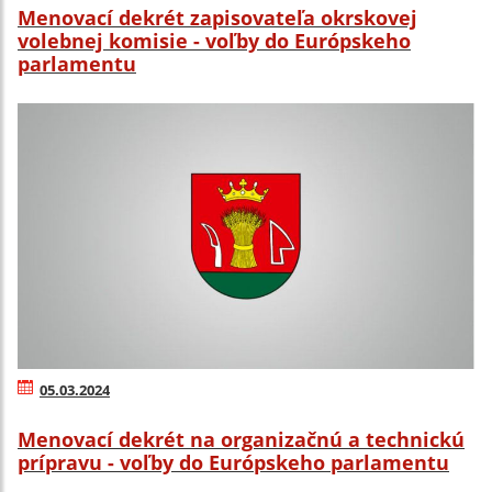
Menovací dekrét zapisovateľa okrskovej
volebnej komisie - voľby do Európskeho
parlamentu
05.03.2024
Menovací dekrét na organizačnú a technickú
prípravu - voľby do Európskeho parlamentu