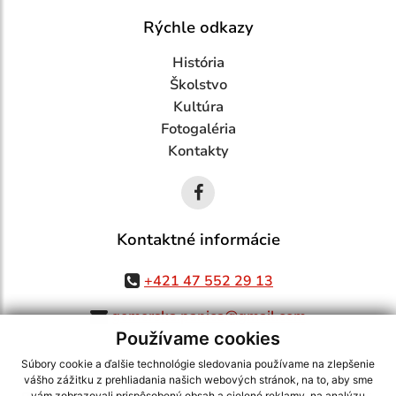
Rýchle odkazy
História
Školstvo
Kultúra
Fotogaléria
Kontakty
Kontaktné informácie
+421 47 552 29 13
gemerska.panica@gmail.com
Používame cookies
Súbory cookie a ďalšie technológie sledovania používame na zlepšenie
vášho zážitku z prehliadania našich webových stránok, na to, aby sme
vám zobrazovali prispôsobený obsah a cielené reklamy, na analýzu