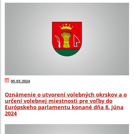
05.03.2024
Oznámenie o utvorení volebných okrskov a o
určení volebnej miestnosti pre voľby do
Európskeho parlamentu konané dňa 8. júna
2024