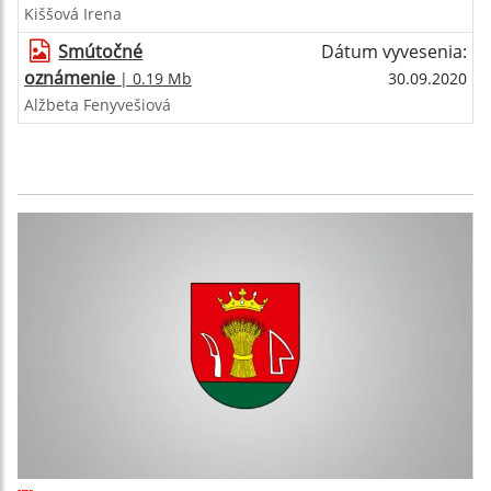
Kiššová Irena
Smútočné
Dátum vyvesenia:
oznámenie
| 0.19 Mb
30.09.2020
Alžbeta Fenyvešiová