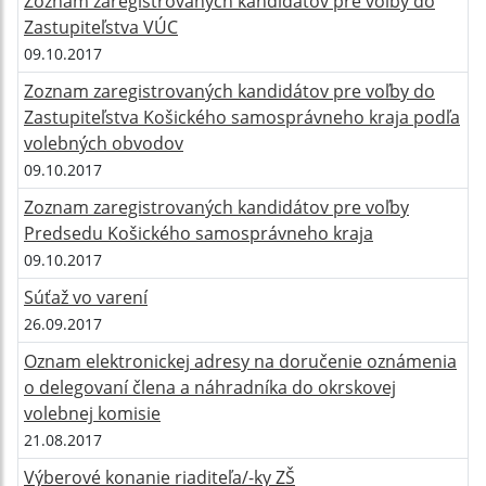
Zoznam zaregistrovaných kandidátov pre voľby do
Zastupiteľstva VÚC
09.10.2017
Zoznam zaregistrovaných kandidátov pre voľby do
Zastupiteľstva Košického samosprávneho kraja podľa
volebných obvodov
09.10.2017
Zoznam zaregistrovaných kandidátov pre voľby
Predsedu Košického samosprávneho kraja
09.10.2017
Súťaž vo varení
26.09.2017
Oznam elektronickej adresy na doručenie oznámenia
o delegovaní člena a náhradníka do okrskovej
volebnej komisie
21.08.2017
Výberové konanie riaditeľa/-ky ZŠ