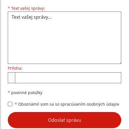
Text vašej správy...
*
Text vašej správy:
Príloha:
Príloha
*
povinné položky
*
Oboznámil som sa so
spracúvaním osobných údajov
Google reCaptcha Response
Odoslať správu