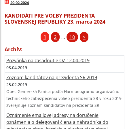
20.02.2024
KANDIDÁTI PRE VOĽBY PREZIDENTA
SLOVENSKEJ REPUBLIKY 23. marca 2024
1
2
10
>
...
Archív:
Pozvánka na zasadnutie OZ 12.04.2019
08.04.2019
Zoznam kanditátov na prezidenta SR 2019
25.02.2019
Obec Gemerská Panica podľa Harmonogramu organizačno
technického zabezpečenia volieb prezidenta SR v roku 2019
zverejňuje zoznam kandidátov na prezidenta SR
Oznámenie emailovej adresy na doručenie
oznámenia o delegovaní člena a náhradníka do
miestnej volebnej komisie a okrskovej volebnej