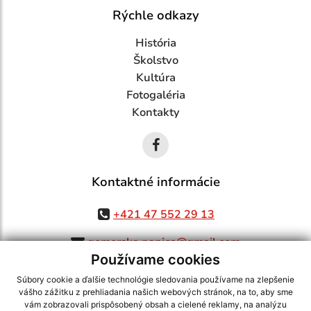
Rýchle odkazy
História
Školstvo
Kultúra
Fotogaléria
Kontakty
Kontaktné informácie
+421 47 552 29 13
gemerska.panica@gmail.com
Používame cookies
Súbory cookie a ďalšie technológie sledovania používame na zlepšenie
vášho zážitku z prehliadania našich webových stránok, na to, aby sme
využite možnosť získavania aktuálnych informácií s využitím RSS
,
vám zobrazovali prispôsobený obsah a cielené reklamy, na analýzu