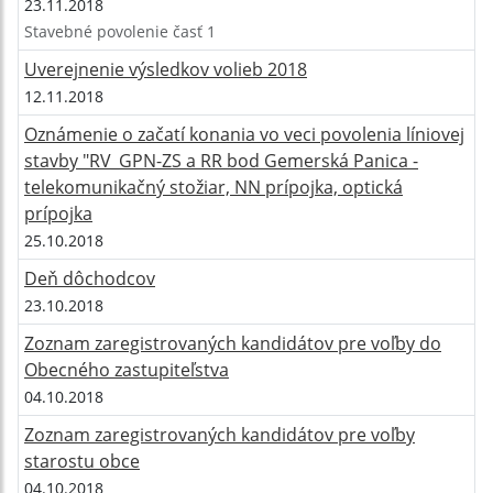
23.11.2018
Stavebné povolenie časť 1
Uverejnenie výsledkov volieb 2018
12.11.2018
Oznámenie o začatí konania vo veci povolenia líniovej
stavby "RV_GPN-ZS a RR bod Gemerská Panica -
telekomunikačný stožiar, NN prípojka, optická
prípojka
25.10.2018
Deň dôchodcov
23.10.2018
Zoznam zaregistrovaných kandidátov pre voľby do
Obecného zastupiteľstva
04.10.2018
Zoznam zaregistrovaných kandidátov pre voľby
starostu obce
04.10.2018